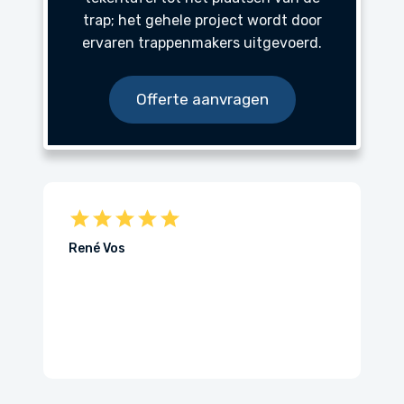
trap; het gehele project wordt door
ervaren trappenmakers uitgevoerd.
Offerte aanvragen
Wij zijn onwijs blij met onze twee
nieuwe trappen! Van een oude
gammelige speeltrap naar een veilige
mooie moderne opentrap!...
Tess Faling