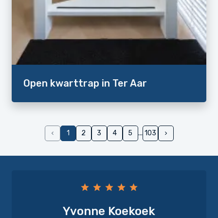
Open kwarttrap in Ter Aar
1
2
3
4
5
103
Yvonne Koekoek