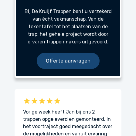
Bij De Kruijf Trappen bent u verzekerd
van écht vakmanschap. Van de
tekentafel tot het plaatsen van de
trap; het gehele project wordt door
ervaren trappenmakers uitgevoerd.
Offerte aanvragen
 bij ons 2
We zijn ontzettend blij met onze
n gemonteerd. In
nieuwe trap. Het hele proces verliep
d meegedacht over
soepel: de communicatie was duidelijk,
vanuit ervaring
de plaatsing ging snel en het resultaat