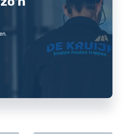
 zo'n
en.