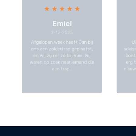
Emiel
2-12-2025
Afgelopen week heeft Jan bij
Ui
ons een zoldertrap geplaatst,
advis
en wij zijn er zó blij mee. Wij
cont
waren op zoek naar iemand die
erg 
een trap...
nieuw