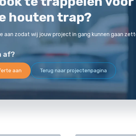
j ook te trappelen voor
e houten trap?
te aan zodat wij jouw project in gang kunnen gaan zett
m af?
ferte aan
Terug naar projectenpagina