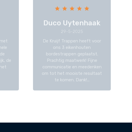
Duco Uytenhaak
29-5-2025
 met
De Kruijf Trappen heeft voor
hele
ons 3 eikenhouten
 de
bordestrappen geplaatst.
jk, de
Prachtig maatwerk! Fijne
 het
communicatie en meedenken
om tot het mooiste resultaat
te komen. Dank!...