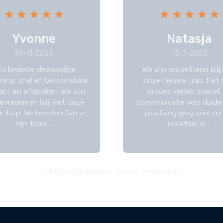
Yvonne
Natasja
29-11-2025
13-7-2025
tstekende deskundige
We zijn ontzettend blij
ering, snel en betrouwbaar
onze nieuwe trap. Het 
act en afspraken. We zijn
proces verliep soepel:
tevreden en blij met onze
communicatie was duideli
e trap. We bevelen Jan en
plaatsing ging snel en
zijn team...
resultaat is...
Alle Google reviews
|
Schrijf een review