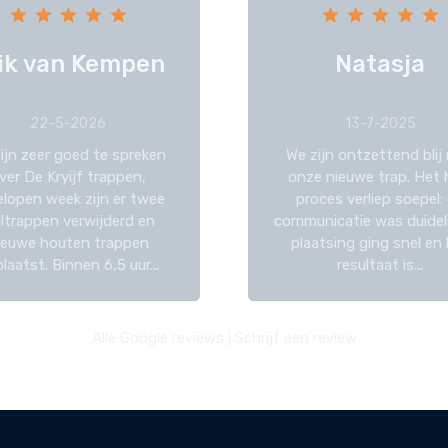
ik van Kempen
Natasja
22-5-2026
13-7-2025
zijn zeer goed te spreken
We zijn ontzettend blij
ver De Kryijf trappen,
onze nieuwe trap. Het 
elopen week zijn er twee
proces verliep soepel:
iltrappen verwijderd en
communicatie was duideli
ieuwe houten trappen
plaatsing ging snel en
laatst. Binnen 6,5 uur...
resultaat is...
Alle Google reviews
|
Schrijf een review