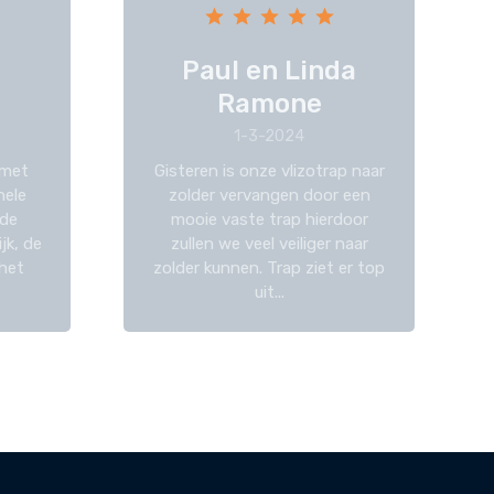
Paul en Linda
Ramone
1-3-2024
 met
Gisteren is onze vlizotrap naar
hele
zolder vervangen door een
 de
mooie vaste trap hierdoor
jk, de
zullen we veel veiliger naar
 het
zolder kunnen. Trap ziet er top
uit...