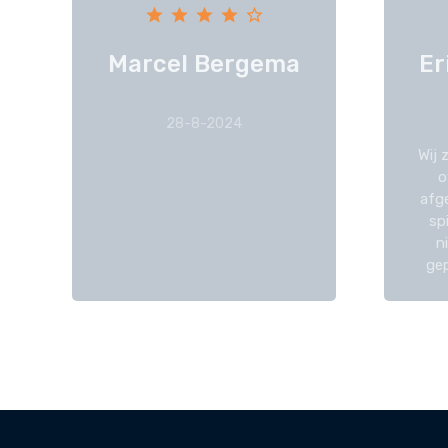
Marcel Bergema
Er
28-8-2024
Wij 
o
afg
sp
n
gep