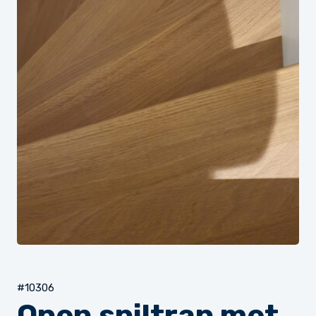
#10306
Open spiltrap met