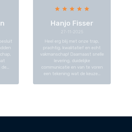
en
Hanjo Fisser
27-11-2025
besluit
Heel erg blij met onze trap,
hadden
prachtig, kwalitatief en echt
chap,
vakmanschap! Daarnaast snelle
aat
levering, duidelijke
de...
communicatie en van te voren
een tekening wat de keuze...