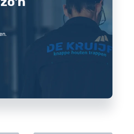
 zo'n
en.