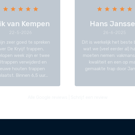
ik van Kempen
Hans Janss
22-5-2026
26-6-2025
zijn zeer goed te spreken
Dit is werkelijk het beste 
ver De Kryijf trappen,
wat we (veel eerder al) 
elopen week zijn er twee
moeten nemen: vakmans
iltrappen verwijderd en
kwaliteit en een op m
ieuwe houten trappen
gemaakte trap door Jan 
laatst. Binnen 6,5 uur...
Alle Google reviews
|
Schrijf een review