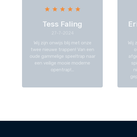
Tess Faling
Er
27-7-2024
Wij zijn onwijs blij met onze
Wij 
twee nieuwe trappen! Van een
o
oude gammelige speeltrap naar
afg
een veilige mooie moderne
sp
opentrap!...
n
gep