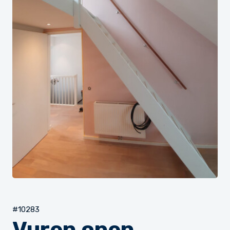
#10283
Vuren open