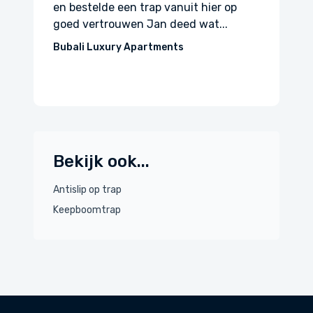
ier op
afspraken. We zijn erg tevreden en blij
t...
met onze nieuwe trap. We bevelen Jan
en zijn team...
Yvonne
Bekijk ook...
Antislip op trap
Keepboomtrap