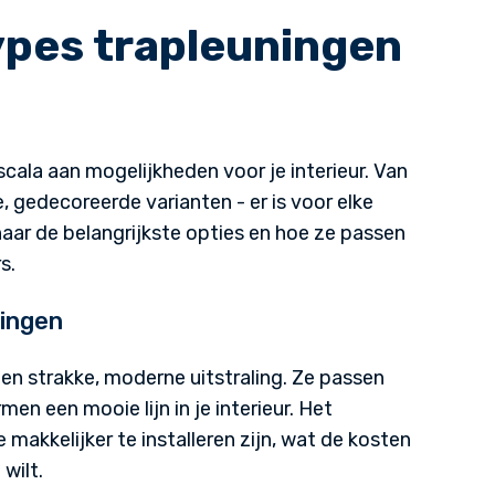
Kruijf Trappen. Oude zolder
ypes trapleuningen
vervanging toe. Gekozen vo
nieuwe dichte houten trap. Z
Dennis Quin
cala aan mogelijkheden voor je interieur. Van
, gedecoreerde varianten - er is voor elke
naar de belangrijkste opties en hoe ze passen
s.
ningen
en strakke, moderne uitstraling. Ze passen
men een mooie lijn in je interieur. Het
 makkelijker te installeren zijn, wat de kosten
wilt.