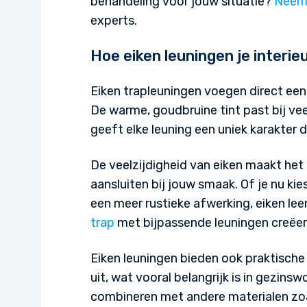
behandeling voor jouw situatie?
Neem
experts.
Hoe eiken leuningen je interie
Eiken trapleuningen voegen direct een v
De warme, goudbruine tint past bij veel
geeft elke leuning een uniek karakter da
De veelzijdigheid van eiken maakt het
aansluiten bij jouw smaak. Of je nu kie
een meer rustieke afwerking, eiken lee
trap
met bijpassende leuningen creëer
Eiken leuningen bieden ook praktische v
uit, wat vooral belangrijk is in gezins
combineren met andere materialen zoal