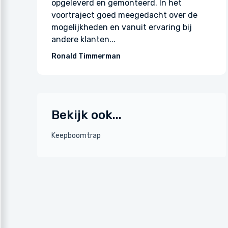
 trap was aan
opgeleverd en gemonteerd. In het
or een
voortraject goed meegedacht over de
e...
mogelijkheden en vanuit ervaring bij
andere klanten...
Ronald Timmerman
Bekijk ook...
Keepboomtrap