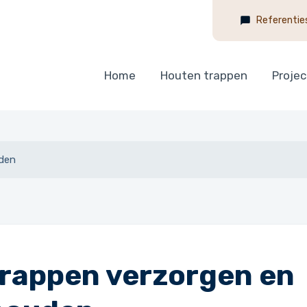
Referentie
Home
Houten trappen
Proje
uden
trappen verzorgen en