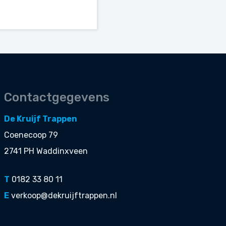
Contactgegevens
De Kruijf Trappen
Coenecoop 79
2741 PH Waddinxveen
T
0182 33 80 11
E
verkoop@dekruijftrappen.nl