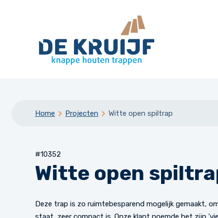
Home
Projecten
Witte open spiltrap
#10352
Witte open spiltr
Deze trap is zo ruimtebesparend mogelijk gemaakt, omd
staat, zeer compact is. Onze klant noemde het zijn 'vie