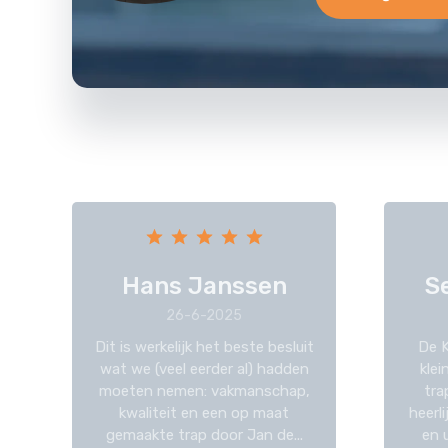
Hans Janssen
S
26-6-2025
Dit is werkelijk het beste besluit
De K
wat we (veel eerder al) hadden
kle
moeten nemen: vakmanschap,
tra
kwaliteit en een op maat
heerl
gemaakte trap door Jan de...
en u