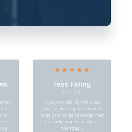
ek
Tess Faling
27-7-2024
kwamen
Wij zijn onwijs blij met onze
 een
twee nieuwe trappen! Van een
e de
oude gammelige speeltrap naar
goede
een veilige mooie moderne
kkig
opentrap!...