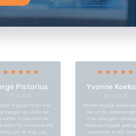
erge Pistorius
Yvonne Koeko
17-4-2025
25-11-2025
ruijff Trappen heeft ons
Na een degelijk advies 
ine trapgat van 2x1m een
we tot de conclusie dat
p weten te plaatsen die
trap verlengen vanweg
ijk loopt. De communicatie
doorloop hoogte geen 
itleg over de trap was...
optie bleek te zijn. Gelu