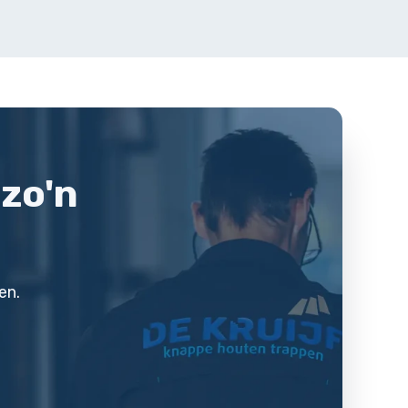
 zo'n
en.