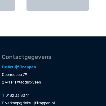
Contactgegevens
De Kruijf Trappen
Coenecoop 79
2741 PH Waddinxveen
T
0182 33 80 11
E
verkoop@dekruijftrappen.nl