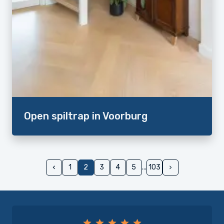
Open spiltrap in Voorburg
1
2
3
4
5
103